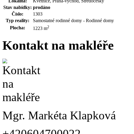
Lokalita:
Květnice, Praha-východ, Středočeský
Stav nabídky:
prodáno
Číslo:
1303
Typ reality:
Samostatné rodinné domy - Rodinné domy
2
Plocha:
1223 m
Kontakt na makléře
Mgr. Markéta Klapková
+420604700022