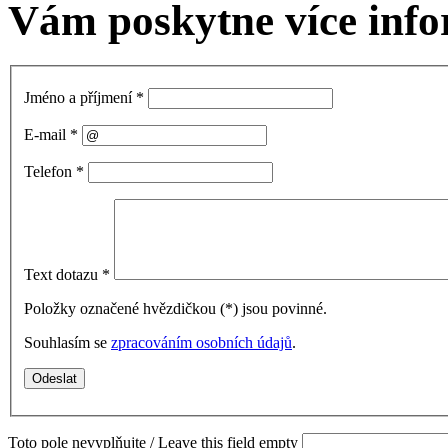
Vám poskytne více info
Jméno a příjmení
*
E-mail
*
Telefon
*
Text dotazu
*
Položky označené hvězdičkou (
*
) jsou povinné.
Souhlasím se
zpracováním osobních údajů
.
Toto pole nevyplňujte / Leave this field empty