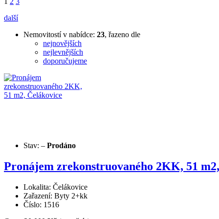
1
2
3
další
Nemovitostí v nabídce:
23
, řazeno dle
nejnovějších
nejlevnějších
doporučujeme
Stav:
–
Prodáno
Pronájem zrekonstruovaného 2KK, 51 m2,
Lokalita: Čelákovice
Zařazení: Byty 2+kk
Číslo: 1516