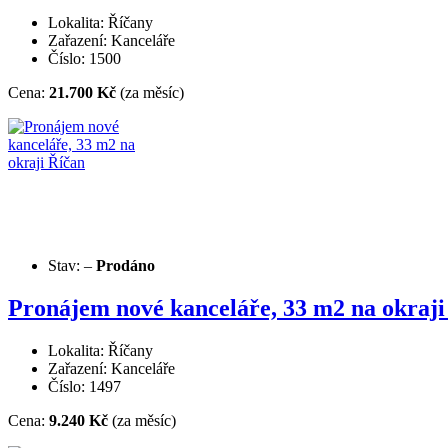
Lokalita: Říčany
Zařazení: Kanceláře
Číslo: 1500
Cena:
21.700 Kč
(za měsíc)
Stav:
–
Prodáno
Pronájem nové kanceláře, 33 m2 na okraji
Lokalita: Říčany
Zařazení: Kanceláře
Číslo: 1497
Cena:
9.240 Kč
(za měsíc)