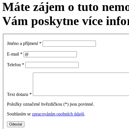
Máte zájem o tuto nem
Vám poskytne více info
Jméno a příjmení
*
E-mail
*
Telefon
*
Text dotazu
*
Položky označené hvězdičkou (
*
) jsou povinné.
Souhlasím se
zpracováním osobních údajů
.