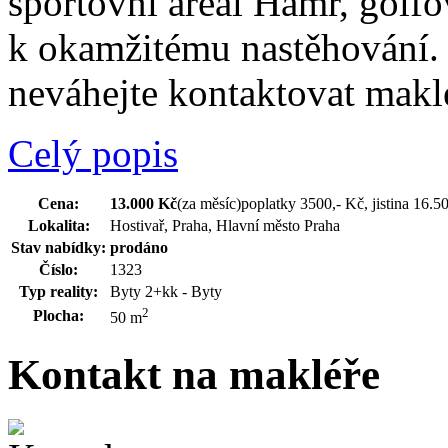
sportovní areál Hamr, golfov
k okamžitému nastěhování. 
neváhejte kontaktovat makl
Celý popis
Cena:
13.000 Kč
(za měsíc)
poplatky 3500,- Kč, jistina 16.
Lokalita:
Hostivař, Praha, Hlavní město Praha
Stav nabídky:
prodáno
Číslo:
1323
Typ reality:
Byty 2+kk - Byty
2
Plocha:
50 m
Kontakt na makléře