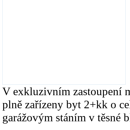
V exkluzivním zastoupení m
plně zařízeny byt 2+kk o c
garážovým stáním v těsné bl