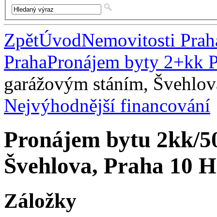
Zpět
Úvod
Nemovitosti Prah
Praha
Pronájem byty 2+kk 
garážovým stáním, Švehlova
Nejvýhodnější financování
Pronájem bytu 2kk/5
Švehlova, Praha 10 H
Záložky