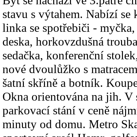
Byt se nachází ve 3.patře 
stavu s výtahem. Nabízí se
linka se spotřebiči - myčka
deska, horkovzdušná trouba
sedačka, konferenční stolek, 
nové dvoulůžko s matracemi,
šatní skříně a botník. Koupe
Okna orientována na jih. V 
parkovací stání v ceně nájm
minuty od domu. Metro Ska