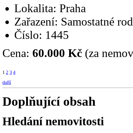
Lokalita: Praha
Zařazení: Samostatné ro
Číslo: 1445
Cena:
60.000 Kč
(za nemovi
1
2
3
4
další
Doplňující obsah
Hledání nemovitosti