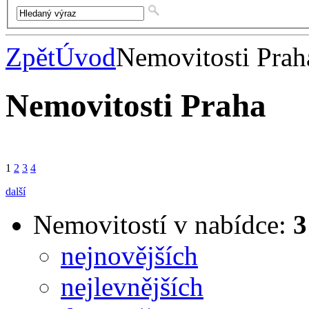
Zpět
Úvod
Nemovitosti Prah
Nemovitosti Praha
1
2
3
4
další
Nemovitostí v nabídce:
3
nejnovějších
nejlevnějších