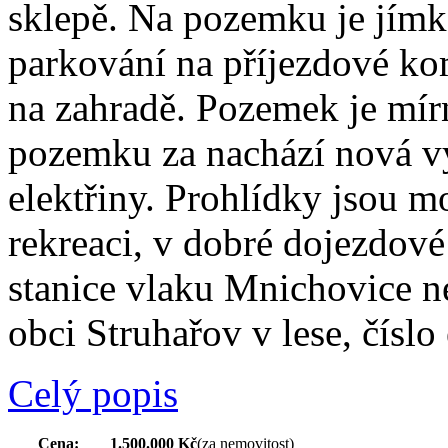
sklepě. Na pozemku je jímk
parkování na příjezdové kom
na zahradě. Pozemek je mírn
pozemku za nachází nová vy
elektřiny. Prohlídky jsou 
rekreaci, v dobré dojezdové
stanice vlaku Mnichovice n
obci Struhařov v lese, číslo
Celý popis
Cena:
1.500.000 Kč
(za nemovitost)