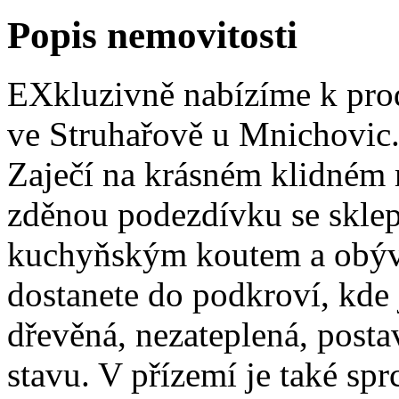
Popis nemovitosti
EXkluzivně nabízíme k pro
ve Struhařově u Mnichovic. 
Zaječí na krásném klidném m
zděnou podezdívku se skle
kuchyňským koutem a obýv
dostanete do podkroví, kde 
dřevěná, nezateplená, post
stavu. V přízemí je také s