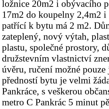
ložnice 20m2 i obývacího 
17m2 do koupelny 2,4m2 i 
patřící k bytu má 2 m2. Dům
zateplený, nový výtah, plas
plastu, společné prostory, d
družstevním vlastnictví zn
úvěru, ručení možné pouze 
předností bytu je velmi žáda
Pankráce, s veškerou občan
metro C Pankrác 5 minut pě