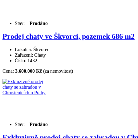
Stav:
–
Prodáno
Prodej chaty ve Škvorci, pozemek 686 m2
Lokalita: Škvorec
Zařazení: Chaty
Číslo: 1432
Cena:
3.600.000 Kč
(za nemovitost)
Stav:
–
Prodáno
Exkluzivně prodej chaty se zahradou v Ch