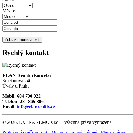
Město:
Rychlý kontakt
ELÁN Realitní kancelář
Smetanova 240
Úvaly u Prahy
Mobil: 604 700 022
Telefon: 281 866 806
Email:
info@elanreality.cz
© 2026, EXTRANEMO s.r.o. – všechna práva vyhrazena
Prohlášení o přístupnosti
|
Ochrana osobních údajů
|
Mapa stránek