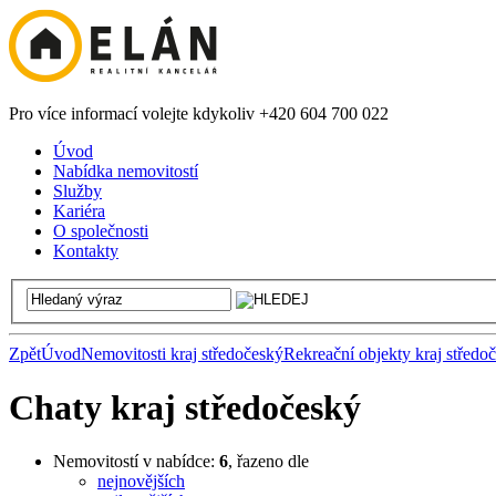
Pro více informací volejte kdykoliv +420 604 700 022
Úvod
Nabídka nemovitostí
Služby
Kariéra
O společnosti
Kontakty
Zpět
Úvod
Nemovitosti kraj středočeský
Rekreační objekty kraj středo
Chaty kraj středočeský
Nemovitostí v nabídce:
6
, řazeno dle
nejnovějších