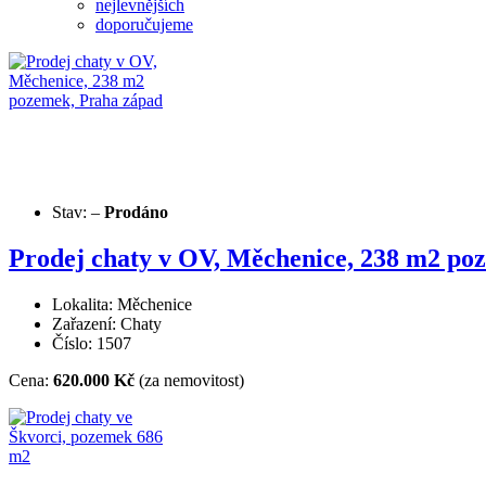
nejlevnějších
doporučujeme
Stav:
–
Prodáno
Prodej chaty v OV, Měchenice, 238 m2 po
Lokalita: Měchenice
Zařazení: Chaty
Číslo: 1507
Cena:
620.000 Kč
(za nemovitost)