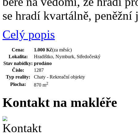
bere na vědomí, že hradí pr
se hradí kvartálně, peněžní 
Celý popis
Cena:
1.000 Kč
(za měsíc)
Lokalita:
Hradištko, Nymburk, Středočeský
Stav nabídky:
prodáno
Číslo:
1287
Typ reality:
Chaty - Rekreační objekty
2
Plocha:
870 m
Kontakt na makléře