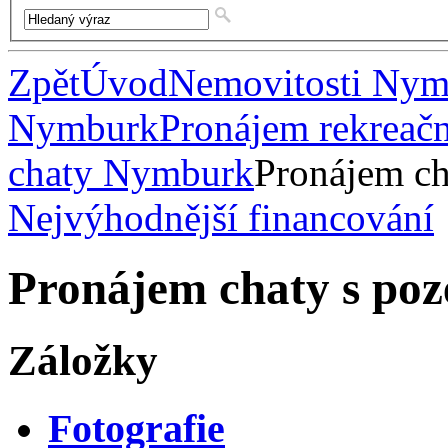
Zpět
Úvod
Nemovitosti Ny
Nymburk
Pronájem rekreač
chaty Nymburk
Pronájem c
Nejvýhodnější financování
Pronájem chaty s po
Záložky
Fotografie