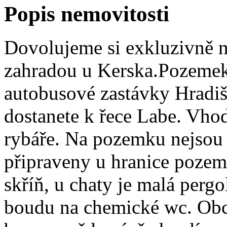
Popis nemovitosti
Dovolujeme si exkluzivně n
zahradou u Kerska.Pozemek 
autobusové zastávky Hradiš
dostanete k řece Labe. Vho
rybáře. Na pozemku nejsou v 
připraveny u hranice pozemk
skříň, u chaty je malá pergo
boudu na chemické wc. Ob