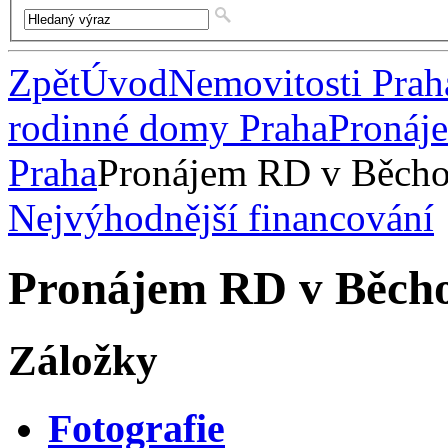
Zpět
Úvod
Nemovitosti Prah
rodinné domy Praha
Pronáj
Praha
Pronájem RD v Běcho
Nejvýhodnější financování
Pronájem RD v Běcho
Záložky
Fotografie