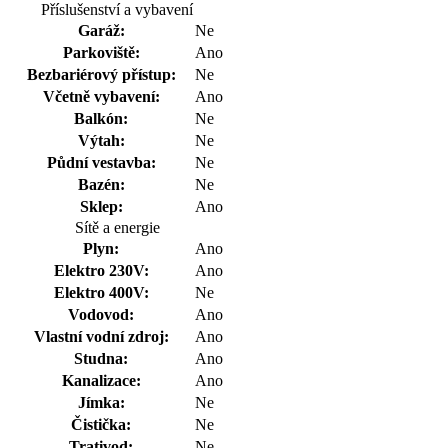
Příslušenství a vybavení
Garáž:
Ne
Parkoviště:
Ano
Bezbariérový přístup:
Ne
Včetně vybavení:
Ano
Balkón:
Ne
Výtah:
Ne
Půdní vestavba:
Ne
Bazén:
Ne
Sklep:
Ano
Sítě a energie
Plyn:
Ano
Elektro 230V:
Ano
Elektro 400V:
Ne
Vodovod:
Ano
Vlastní vodní zdroj:
Ano
Studna:
Ano
Kanalizace:
Ano
Jímka:
Ne
Čistička:
Ne
Trativod:
Ne