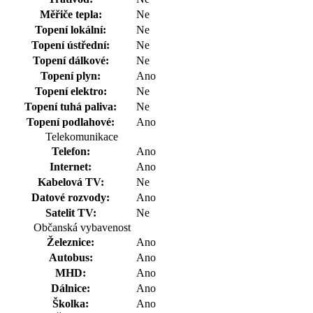
Měřiče tepla:
Ne
Topení lokální:
Ne
Topení ústřední:
Ne
Topení dálkové:
Ne
Topení plyn:
Ano
Topení elektro:
Ne
Topení tuhá paliva:
Ne
Topení podlahové:
Ano
Telekomunikace
Telefon:
Ano
Internet:
Ano
Kabelová TV:
Ne
Datové rozvody:
Ano
Satelit TV:
Ne
Občanská vybavenost
Železnice:
Ano
Autobus:
Ano
MHD:
Ano
Dálnice:
Ano
Školka:
Ano