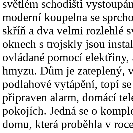
světlém schodišti vystoupám
moderní koupelna se sprch
skříň a dva velmi rozlehlé s
oknech s trojskly jsou inst
ovládané pomocí elektřiny, a
hmyzu. Dům je zateplený, v
podlahové vytápění, topí s
připraven alarm, domácí tel
pokojích. Jedná se o komple
domu, která proběhla v roce