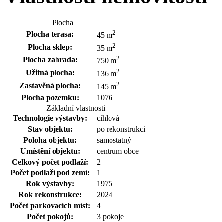
Plocha
2
Plocha terasa:
45 m
2
Plocha sklep:
35 m
2
Plocha zahrada:
750 m
2
Užitná plocha:
136 m
2
Zastavěná plocha:
145 m
Plocha pozemku:
1076
Základní vlastnosti
Technologie výstavby:
cihlová
Stav objektu:
po rekonstrukci
Poloha objektu:
samostatný
Umístění objektu:
centrum obce
Celkový počet podlaží:
2
Počet podlaží pod zemí:
1
Rok výstavby:
1975
Rok rekonstrukce:
2024
Počet parkovacích míst:
4
Počet pokojů:
3 pokoje