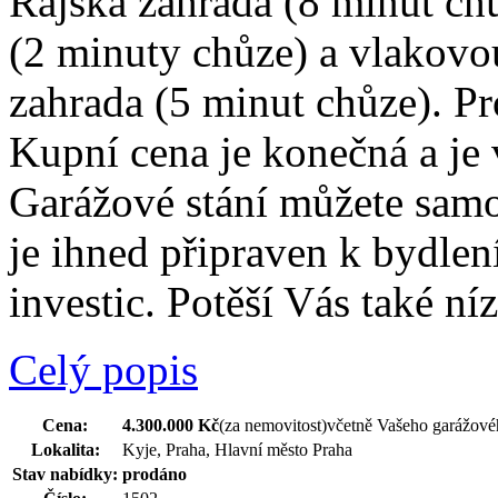
Rajská zahrada (8 minut ch
(2 minuty chůze) a vlakovo
zahrada (5 minut chůze). P
Kupní cena je konečná a je 
Garážové stání můžete samo
je ihned připraven k bydlen
investic. Potěší Vás také n
Celý popis
Cena:
4.300.000 Kč
(za nemovitost)
včetně Vašeho garážovéh
Lokalita:
Kyje, Praha, Hlavní město Praha
Stav nabídky:
prodáno