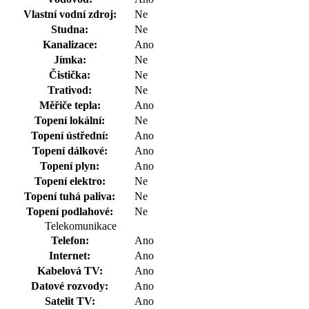
Vlastní vodní zdroj:
Ne
Studna:
Ne
Kanalizace:
Ano
Jímka:
Ne
Čistička:
Ne
Trativod:
Ne
Měřiče tepla:
Ano
Topení lokální:
Ne
Topení ústřední:
Ano
Topení dálkové:
Ano
Topení plyn:
Ano
Topení elektro:
Ne
Topení tuhá paliva:
Ne
Topení podlahové:
Ne
Telekomunikace
Telefon:
Ano
Internet:
Ano
Kabelová TV:
Ano
Datové rozvody:
Ano
Satelit TV:
Ano