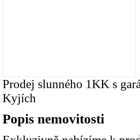
Prodej slunného 1KK s gar
Kyjích
Popis nemovitosti
Exkluzivně nabízíme k prod