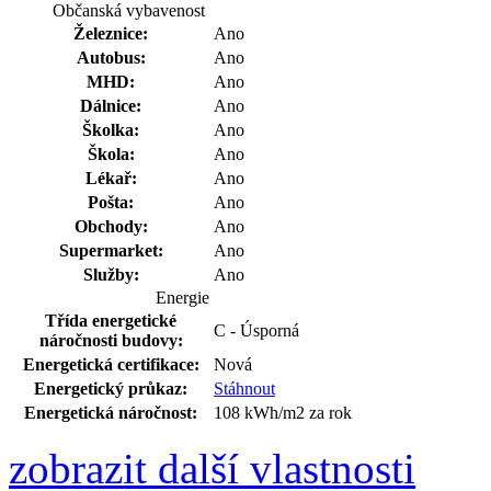
Občanská vybavenost
Železnice:
Ano
Autobus:
Ano
MHD:
Ano
Dálnice:
Ano
Školka:
Ano
Škola:
Ano
Lékař:
Ano
Pošta:
Ano
Obchody:
Ano
Supermarket:
Ano
Služby:
Ano
Energie
Třída energetické
C - Úsporná
náročnosti budovy:
Energetická certifikace:
Nová
Energetický průkaz:
Stáhnout
Energetická náročnost:
108 kWh/m2 za rok
zobrazit další vlastnosti