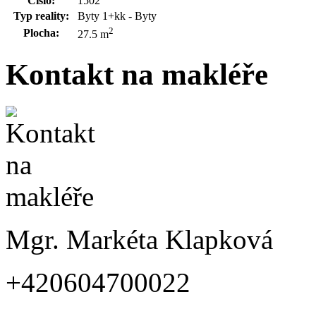
Číslo:
1502
Typ reality:
Byty 1+kk - Byty
2
Plocha:
27.5 m
Kontakt na makléře
Mgr. Markéta Klapková
+420604700022