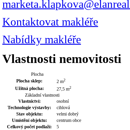
marketa.klapkova@elanreali
Kontaktovat makléře
Nabídky makléře
Vlastnosti nemovitosti
Plocha
2
Plocha sklep:
2 m
2
Užitná plocha:
27,5 m
Základní vlastnosti
Vlastnictví:
osobní
Technologie výstavby:
cihlová
Stav objektu:
velmi dobrý
Umístění objektu:
centrum obce
Celkový počet podlaží:
5