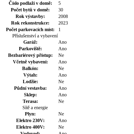
Číslo podlaží v domě:
5
Počet bytů v domě:
30
Rok výstavby:
2008
Rok rekonstrukce:
2023
Počet parkovacích míst:
1
Příslušenství a vybavení
Garáž:
Ano
Parkoviště:
Ano
Bezbariérový přístup:
Ne
Včetně vybavení:
Ano
Balkón:
Ne
Výtah:
Ano
Lodžie:
Ne
Půdní vestavba:
Ano
Sklep:
Ano
Terasa:
Ne
Sítě a energie
Plyn:
Ne
Elektro 230V:
Ano
Elektro 400V:
Ne
Vodovod:
Ano