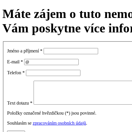
Máte zájem o tuto nem
Vám poskytne více info
Jméno a příjmení
*
E-mail
*
Telefon
*
Text dotazu
*
Položky označené hvězdičkou (
*
) jsou povinné.
Souhlasím se
zpracováním osobních údajů
.