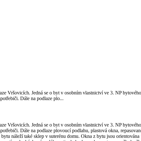
aze Vršovicích. Jedná se o byt v osobním vlastnictví ve 3. NP bytovéh
třebiči. Dále na podlaze plo...
aze Vršovicích. Jedná se o byt v osobním vlastnictví ve 3. NP bytovéh
třebiči. Dále na podlaze plovoucí podlahu, plastová okna, repasované
 bytu náleží také sklep v suterénu domu. Okna z bytu jsou orientována n