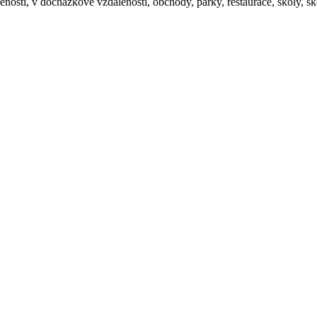
ostí, v docházkové vzdálenosti, obchody, parky, restaurace, školy, šk