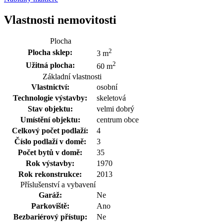
Vlastnosti nemovitosti
Plocha
2
Plocha sklep:
3 m
2
Užitná plocha:
60 m
Základní vlastnosti
Vlastnictví:
osobní
Technologie výstavby:
skeletová
Stav objektu:
velmi dobrý
Umístění objektu:
centrum obce
Celkový počet podlaží:
4
Číslo podlaží v domě:
3
Počet bytů v domě:
35
Rok výstavby:
1970
Rok rekonstrukce:
2013
Příslušenství a vybavení
Garáž:
Ne
Parkoviště:
Ano
Bezbariérový přístup:
Ne