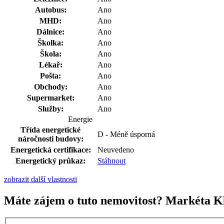
Autobus:
Ano
MHD:
Ano
Dálnice:
Ano
Školka:
Ano
Škola:
Ano
Lékař:
Ano
Pošta:
Ano
Obchody:
Ano
Supermarket:
Ano
Služby:
Ano
Energie
Třída energetické
D - Méně úsporná
náročnosti budovy:
Energetická certifikace:
Neuvedeno
Energetický průkaz:
Stáhnout
zobrazit další vlastnosti
Máte zájem o tuto nemovitost? Markéta K