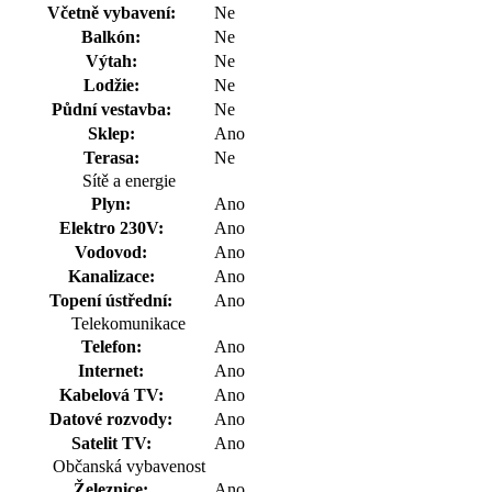
Včetně vybavení:
Ne
Balkón:
Ne
Výtah:
Ne
Lodžie:
Ne
Půdní vestavba:
Ne
Sklep:
Ano
Terasa:
Ne
Sítě a energie
Plyn:
Ano
Elektro 230V:
Ano
Vodovod:
Ano
Kanalizace:
Ano
Topení ústřední:
Ano
Telekomunikace
Telefon:
Ano
Internet:
Ano
Kabelová TV:
Ano
Datové rozvody:
Ano
Satelit TV:
Ano
Občanská vybavenost
Železnice:
Ano