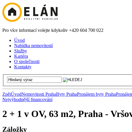
Pro více informací volejte kdykoliv +420 604 700 022
Úvod
Nabídka nemovitostí
Služby
Kariéra
O společnosti
Kontakty
Zpět
Úvod
Nemovitosti Praha
Byty Praha
Pronájem byty Praha
Pronáje
Nejvýhodnější financování
2 + 1 v OV, 63 m2, Praha - Vršo
Záložky