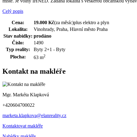
místě. Je volný IHNED. Žádaná lokalita s veškerou občanskou vybaven
Celý popis
Cena:
19.000 Kč
(za měsíc)
plus elektro a plyn
Lokalita:
Vinohrady, Praha, Hlavní město Praha
Stav nabídky:
prodáno
Číslo:
1490
Typ reality:
Byty 2+1 - Byty
2
Plocha:
63 m
Kontakt na makléře
Mgr. Markéta Klapková
+420604700022
marketa.klapkova@elanreality.cz
Kontaktovat makléře
Nabídky makléře