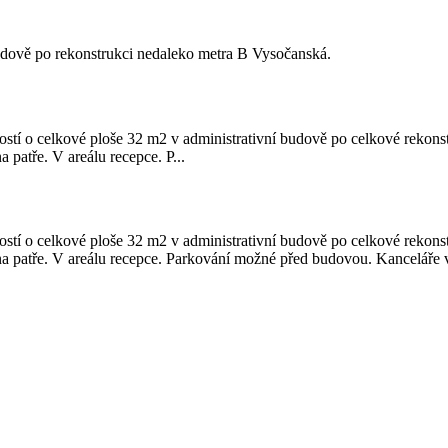
udově po rekonstrukci nedaleko metra B Vysočanská.
ností o celkové ploše 32 m2 v administrativní budově po celkové rekons
patře. V areálu recepce. P...
ností o celkové ploše 32 m2 v administrativní budově po celkové rekons
a patře. V areálu recepce. Parkování možné před budovou. Kanceláře v