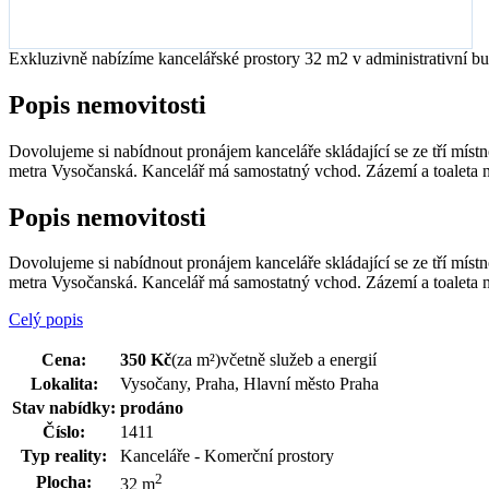
Exkluzivně nabízíme kancelářské prostory 32 m2 v administrativní b
Popis nemovitosti
Dovolujeme si nabídnout pronájem kanceláře skládající se ze tří míst
metra Vysočanská. Kancelář má samostatný vchod. Zázemí a toaleta na 
Popis nemovitosti
Dovolujeme si nabídnout pronájem kanceláře skládající se ze tří míst
metra Vysočanská. Kancelář má samostatný vchod. Zázemí a toaleta n
Celý popis
Cena:
350 Kč
(za m²)
včetně služeb a energií
Lokalita:
Vysočany, Praha, Hlavní město Praha
Stav nabídky:
prodáno
Číslo:
1411
Typ reality:
Kanceláře - Komerční prostory
2
Plocha:
32 m