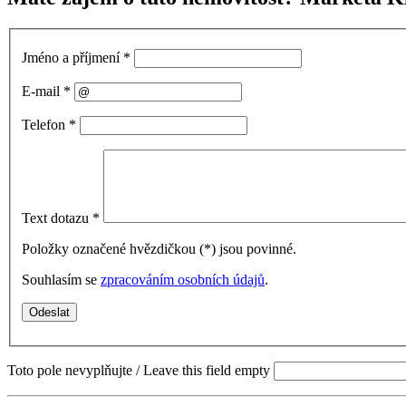
Jméno a příjmení
*
E-mail
*
Telefon
*
Text dotazu
*
Položky označené hvězdičkou (
*
) jsou povinné.
Souhlasím se
zpracováním osobních údajů
.
Toto pole nevyplňujte / Leave this field empty