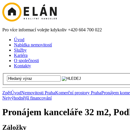
Pro více informací volejte kdykoliv +420 604 700 022
Úvod
Nabídka nemovitostí
Služby
Kariéra
O společnosti
Kontakty
Zpět
Úvod
Nemovitosti Praha
Komerční prostory Praha
Pronájem komer
Nejvýhodnější financování
Pronájem kanceláře 32 m2, Pod
Záložky