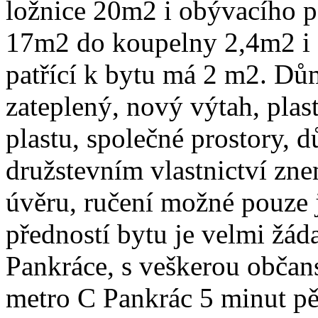
ložnice 20m2 i obývacího 
17m2 do koupelny 2,4m2 i 
patřící k bytu má 2 m2. Dům
zateplený, nový výtah, plas
plastu, společné prostory, d
družstevním vlastnictví zn
úvěru, ručení možné pouze 
předností bytu je velmi žáda
Pankráce, s veškerou občan
metro C Pankrác 5 minut pě