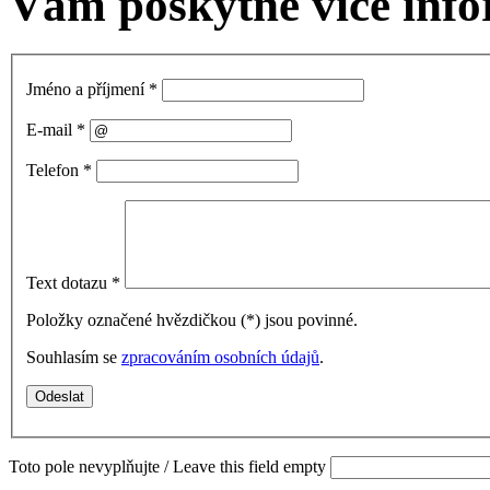
Vám poskytne více info
Jméno a příjmení
*
E-mail
*
Telefon
*
Text dotazu
*
Položky označené hvězdičkou (
*
) jsou povinné.
Souhlasím se
zpracováním osobních údajů
.
Toto pole nevyplňujte / Leave this field empty