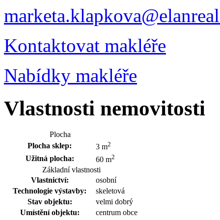
marketa.klapkova@elanreali
Kontaktovat makléře
Nabídky makléře
Vlastnosti nemovitosti
Plocha
2
Plocha sklep:
3 m
2
Užitná plocha:
60 m
Základní vlastnosti
Vlastnictví:
osobní
Technologie výstavby:
skeletová
Stav objektu:
velmi dobrý
Umístění objektu:
centrum obce