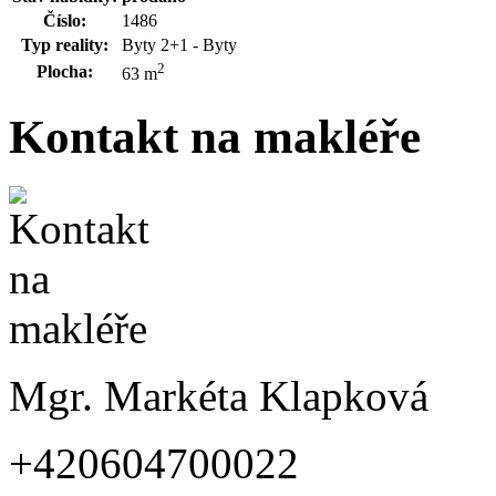
Číslo:
1486
Typ reality:
Byty 2+1 - Byty
2
Plocha:
63 m
Kontakt na makléře
Mgr. Markéta Klapková
+420604700022