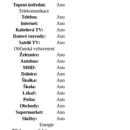
Topení ústřední:
Ano
Telekomunikace
Telefon:
Ano
Internet:
Ano
Kabelová TV:
Ano
Datové rozvody:
Ano
Satelit TV:
Ano
Občanská vybavenost
Železnice:
Ano
Autobus:
Ano
MHD:
Ano
Dálnice:
Ano
Školka:
Ano
Škola:
Ano
Lékař:
Ano
Pošta:
Ano
Obchody:
Ano
Supermarket:
Ano
Služby:
Ano
Energie