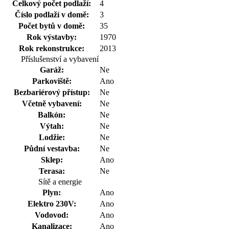
Celkový počet podlaží:
4
Číslo podlaží v domě:
3
Počet bytů v domě:
35
Rok výstavby:
1970
Rok rekonstrukce:
2013
Příslušenství a vybavení
Garáž:
Ne
Parkoviště:
Ano
Bezbariérový přístup:
Ne
Včetně vybavení:
Ne
Balkón:
Ne
Výtah:
Ne
Lodžie:
Ne
Půdní vestavba:
Ne
Sklep:
Ano
Terasa:
Ne
Sítě a energie
Plyn:
Ano
Elektro 230V:
Ano
Vodovod:
Ano
Kanalizace:
Ano