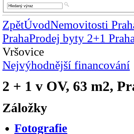
Zpět
Úvod
Nemovitosti Prah
Praha
Prodej byty 2+1 Prah
Vršovice
Nejvýhodnější financování
2 + 1 v OV, 63 m2, Pr
Záložky
Fotografie