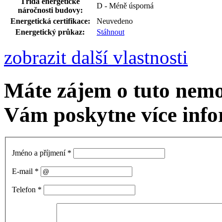
Třída energetické
D - Méně úsporná
náročnosti budovy:
Energetická certifikace:
Neuvedeno
Energetický průkaz:
Stáhnout
zobrazit další vlastnosti
Máte zájem o tuto nem
Vám poskytne více info
Jméno a příjmení
*
E-mail
*
Telefon
*