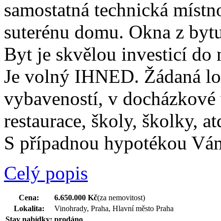
samostatná technická místno
suterénu domu. Okna z bytu
Byt je skvělou investicí do
Je volný IHNED. Žádaná lo
vybaveností, v docházkové 
restaurace, školy, školky, 
S případnou hypotékou Vá
Celý popis
Cena:
6.650.000 Kč
(za nemovitost)
Lokalita:
Vinohrady, Praha, Hlavní město Praha
Stav nabídky:
prodáno