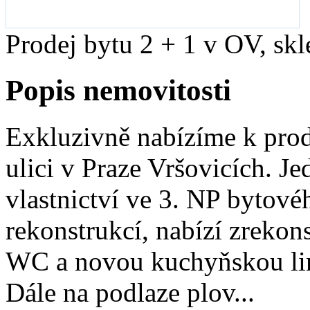
Prodej bytu 2 + 1 v OV, sk
Popis nemovitosti
Exkluzivně nabízíme k prod
ulici v Praze Vršovicích. J
vlastnictví ve 3. NP bytov
rekonstrukcí, nabízí zreko
WC a novou kuchyňskou lin
Dále na podlaze plov...