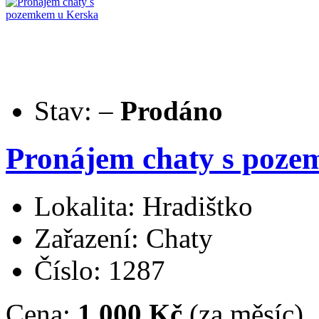
Stav:
–
Prodáno
Pronájem chaty s poze
Lokalita: Hradištko
Zařazení: Chaty
Číslo: 1287
Cena:
1.000 Kč
(za měsíc)