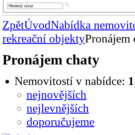
Zpět
Úvod
Nabídka nemovito
rekreační objekty
Pronájem 
Pronájem chaty
Nemovitostí v nabídce:
1
nejnovějších
nejlevnějších
doporučujeme