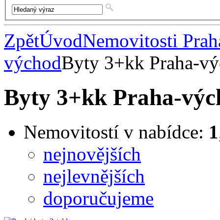
Zpět
Úvod
Nemovitosti Pra
východ
Byty 3+kk Praha-v
Byty 3+kk Praha-výc
Nemovitostí v nabídce:
1
nejnovějších
nejlevnějších
doporučujeme