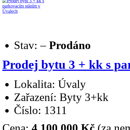
Stav:
–
Prodáno
Prodej bytu 3 + kk s p
Lokalita: Úvaly
Zařazení: Byty 3+kk
Číslo: 1311
Cena:
4.100.000 Kč
(za nem