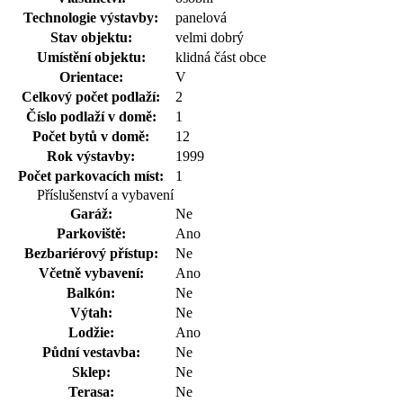
Technologie výstavby:
panelová
Stav objektu:
velmi dobrý
Umístění objektu:
klidná část obce
Orientace:
V
Celkový počet podlaží:
2
Číslo podlaží v domě:
1
Počet bytů v domě:
12
Rok výstavby:
1999
Počet parkovacích míst:
1
Příslušenství a vybavení
Garáž:
Ne
Parkoviště:
Ano
Bezbariérový přístup:
Ne
Včetně vybavení:
Ano
Balkón:
Ne
Výtah:
Ne
Lodžie:
Ano
Půdní vestavba:
Ne
Sklep:
Ne
Terasa:
Ne