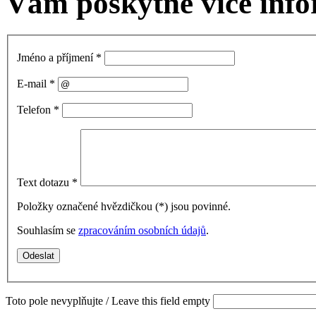
Vám poskytne více info
Jméno a příjmení
*
E-mail
*
Telefon
*
Text dotazu
*
Položky označené hvězdičkou (
*
) jsou povinné.
Souhlasím se
zpracováním osobních údajů
.
Toto pole nevyplňujte / Leave this field empty