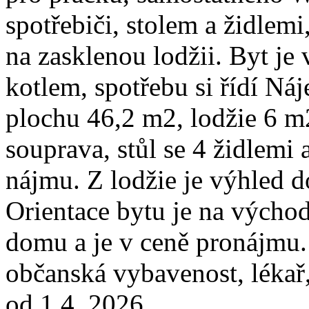
spotřebiči, stolem a židlem
na zasklenou lodžii. Byt j
kotlem, spotřebu si řídí N
plochu 46,2 m2, lodžie 6 m2
souprava, stůl se 4 židlemi 
nájmu. Z lodžie je výhled d
Orientace bytu je na východ
domu a je v ceně pronájmu.
občanská vybavenost, lékař
od 1.4. 2026.