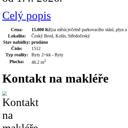
Celý popis
Cena:
15.000 Kč
(za měsíc)
včetně parkovacího stání, plyn a 
Lokalita:
Český Brod, Kolín, Středočeský
Stav nabídky:
prodáno
Číslo:
1512
Typ reality:
Byty 2+kk - Byty
2
Plocha:
46.2 m
Kontakt na makléře