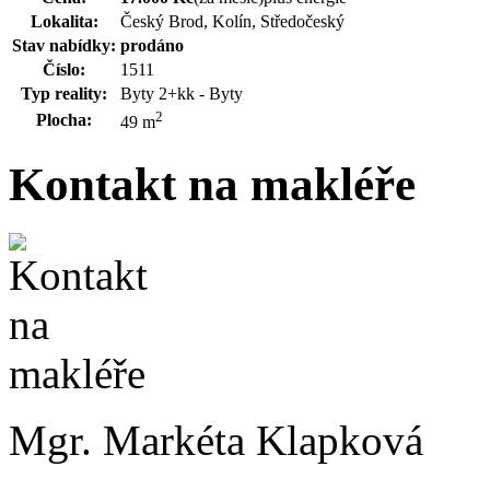
Lokalita:
Český Brod, Kolín, Středočeský
Stav nabídky:
prodáno
Číslo:
1511
Typ reality:
Byty 2+kk - Byty
2
Plocha:
49 m
Kontakt na makléře
Mgr. Markéta Klapková