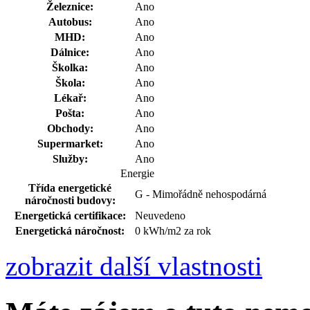
Železnice:
Ano
Autobus:
Ano
MHD:
Ano
Dálnice:
Ano
Školka:
Ano
Škola:
Ano
Lékař:
Ano
Pošta:
Ano
Obchody:
Ano
Supermarket:
Ano
Služby:
Ano
Energie
Třída energetické
G - Mimořádně nehospodárná
náročnosti budovy:
Energetická certifikace:
Neuvedeno
Energetická náročnost:
0 kWh/m2 za rok
zobrazit další vlastnosti