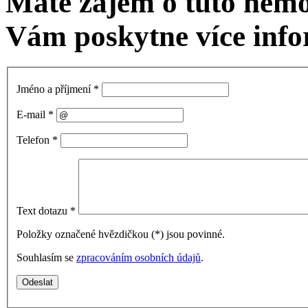
Máte zájem o tuto nem
Vám poskytne více info
Jméno a příjmení
*
E-mail
*
Telefon
*
Text dotazu
*
Položky označené hvězdičkou (
*
) jsou povinné.
Souhlasím se
zpracováním osobních údajů
.