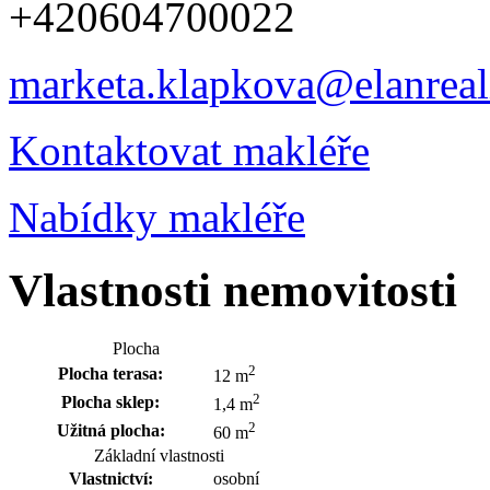
+420604700022
marketa.klapkova@elanreali
Kontaktovat makléře
Nabídky makléře
Vlastnosti nemovitosti
Plocha
2
Plocha terasa:
12 m
2
Plocha sklep:
1,4 m
2
Užitná plocha:
60 m
Základní vlastnosti
Vlastnictví:
osobní