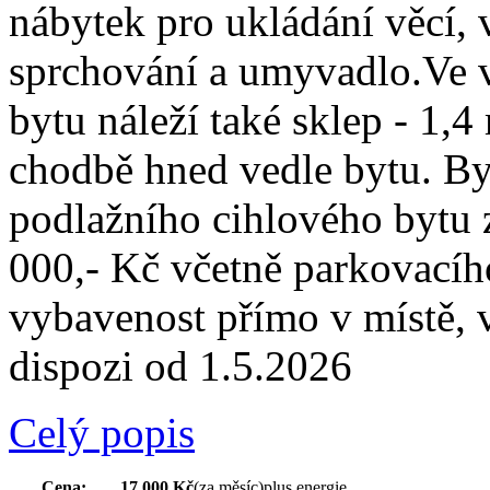
nábytek pro ukládání věcí,
sprchování a umyvadlo.Ve v
bytu náleží také sklep - 1,4
chodbě hned vedle bytu. Byt
podlažního cihlového bytu 
000,- Kč včetně parkovacíh
vybavenost přímo v místě, 
dispozi od 1.5.2026
Celý popis
Cena:
17.000 Kč
(za měsíc)
plus energie