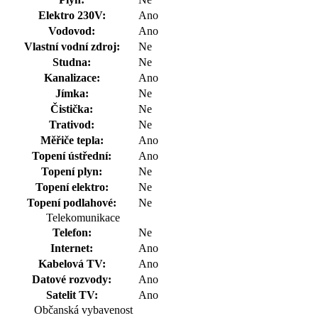
Elektro 230V:
Ano
Vodovod:
Ano
Vlastní vodní zdroj:
Ne
Studna:
Ne
Kanalizace:
Ano
Jímka:
Ne
Čistička:
Ne
Trativod:
Ne
Měřiče tepla:
Ano
Topení ústřední:
Ano
Topení plyn:
Ne
Topení elektro:
Ne
Topení podlahové:
Ne
Telekomunikace
Telefon:
Ne
Internet:
Ano
Kabelová TV:
Ano
Datové rozvody:
Ano
Satelit TV:
Ano
Občanská vybavenost