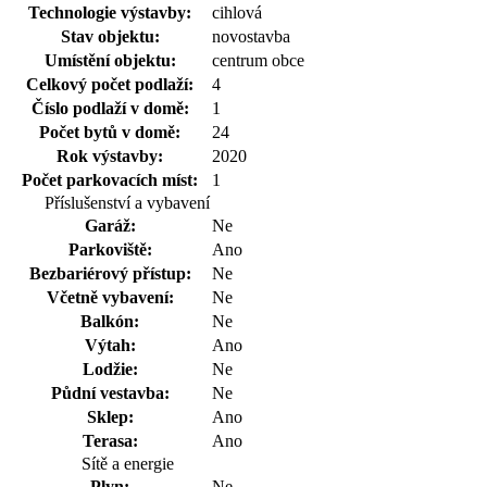
Technologie výstavby:
cihlová
Stav objektu:
novostavba
Umístění objektu:
centrum obce
Celkový počet podlaží:
4
Číslo podlaží v domě:
1
Počet bytů v domě:
24
Rok výstavby:
2020
Počet parkovacích míst:
1
Příslušenství a vybavení
Garáž:
Ne
Parkoviště:
Ano
Bezbariérový přístup:
Ne
Včetně vybavení:
Ne
Balkón:
Ne
Výtah:
Ano
Lodžie:
Ne
Půdní vestavba:
Ne
Sklep:
Ano
Terasa:
Ano
Sítě a energie
Plyn:
Ne