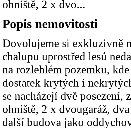
ohniště, 2 x dvo...
Popis nemovitosti
Dovolujeme si exkluzivně 
chalupu uprostřed lesů ned
na rozlehlém pozemku, kde 
dostatek krytých i nekrytý
se nacházejí dvě posezení, z
ohniště, 2 x dvougaráž, dv
další budova jako oddychov