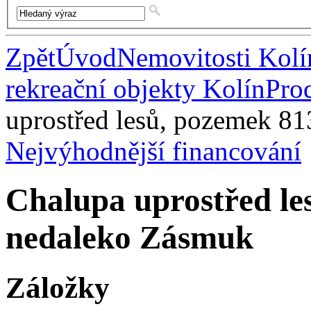
Zpět
Úvod
Nemovitosti Kolí
rekreační objekty Kolín
Pro
uprostřed lesů, pozemek 8
Nejvýhodnější financování
Chalupa uprostřed le
nedaleko Zásmuk
Záložky