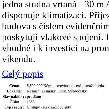
jedna studna vrtaná - 30 m
disponuje klimatizací. Příj
budova s číslem evidenční
poskytují vlakové spojení. 
vhodné i k investici na pro
víkendu.
Celý popis
Cena:
5.500.000 Kč
(za nemovitost)
o ceně je možné jednat
Lokalita:
Nesměň, Zásmuky, Kolín, Středočeský
Stav nabídky:
prodáno
Číslo:
1363
Typ reality:
Chalupy - Rekreační objekty