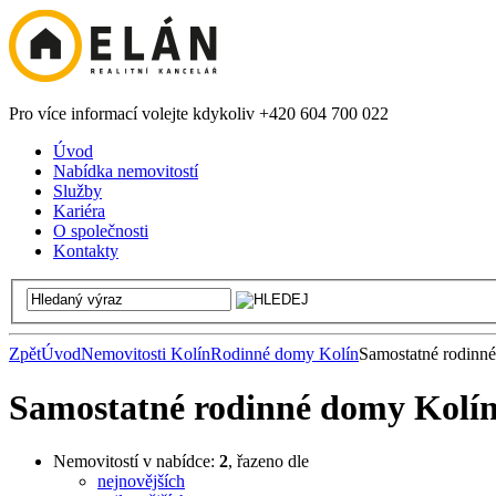
Pro více informací volejte kdykoliv +420 604 700 022
Úvod
Nabídka nemovitostí
Služby
Kariéra
O společnosti
Kontakty
Zpět
Úvod
Nemovitosti Kolín
Rodinné domy Kolín
Samostatné rodinn
Samostatné rodinné domy Kolí
Nemovitostí v nabídce:
2
, řazeno dle
nejnovějších