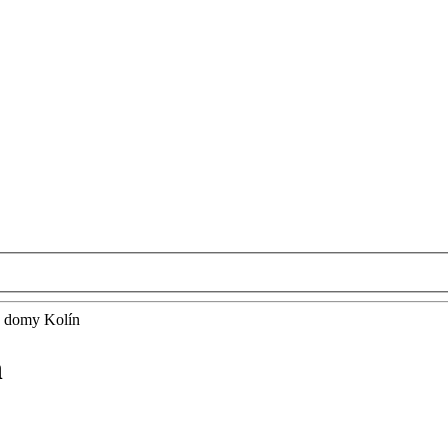
é domy Kolín
n