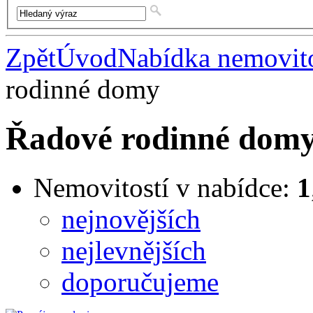
Zpět
Úvod
Nabídka nemovito
rodinné domy
Řadové rodinné dom
Nemovitostí v nabídce:
1
nejnovějších
nejlevnějších
doporučujeme