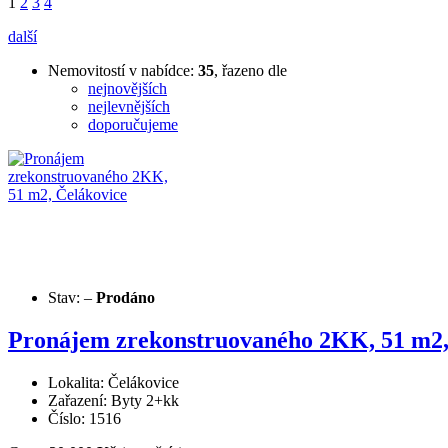
1
2
3
4
další
Nemovitostí v nabídce:
35
, řazeno dle
nejnovějších
nejlevnějších
doporučujeme
Stav:
–
Prodáno
Pronájem zrekonstruovaného 2KK, 51 m2,
Lokalita: Čelákovice
Zařazení: Byty 2+kk
Číslo: 1516