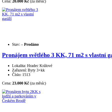
Cena:
20.000 Kč
(za měsíc)
Stav:
–
Prodáno
Pronájem světlého 3 KK, 71 m2 s vlastní g
Lokalita: Hradec Králové
Zařazení: Byty 3+kk
Číslo: 1513
Cena:
23.000 Kč
(za měsíc)