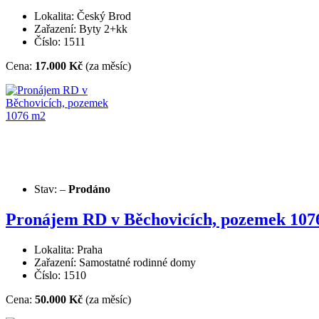
Lokalita: Český Brod
Zařazení: Byty 2+kk
Číslo: 1511
Cena:
17.000 Kč
(za měsíc)
Stav:
–
Prodáno
Pronájem RD v Běchovicích, pozemek 107
Lokalita: Praha
Zařazení: Samostatné rodinné domy
Číslo: 1510
Cena:
50.000 Kč
(za měsíc)