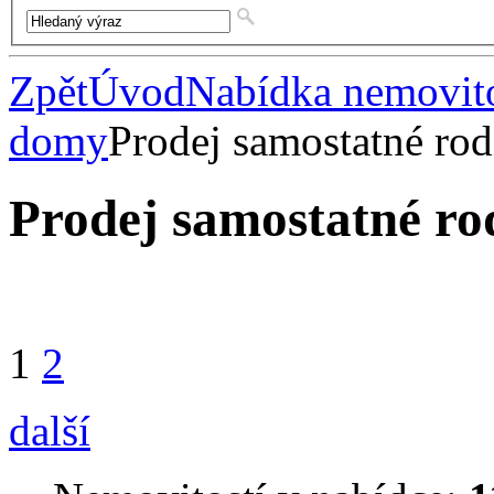
Zpět
Úvod
Nabídka nemovito
domy
Prodej samostatné ro
Prodej samostatné r
1
2
další