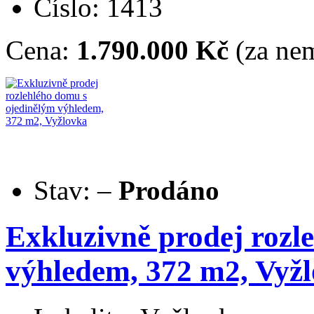
Číslo: 1413
Cena:
1.790.000 Kč
(za nem
Stav:
–
Prodáno
Exkluzivně prodej rozl
výhledem, 372 m2, Vyž