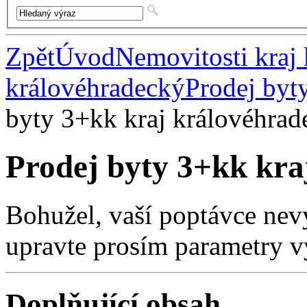
Zpět
Úvod
Nemovitosti kraj
královéhradecký
Prodej byt
byty 3+kk kraj královéhrad
Prodej byty 3+kk kra
Bohužel, vaší poptávce nev
upravte prosím parametry v
Doplňující obsah