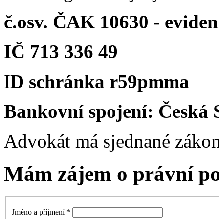
č.osv. ČAK 10630 - eviden
IČ 713 336 49
I
D schránka r59pmma
Bankovní spojení: Česká 
Advokát má sjednané zákonn
Mám zájem o právní po
Jméno a příjmení
*