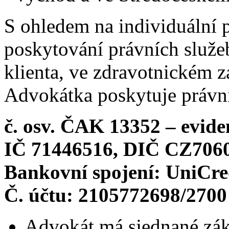
S ohledem na individuální 
poskytování právních služeb
klienta, ve zdravotnickém z
Advokátka poskytuje právní
č. osv. ČAK 13352 – evide
IČ 71446516, DIČ CZ706
Bankovní spojení: UniCred
Č. účtu: 2105772698/2700
Advokát má sjednané záko