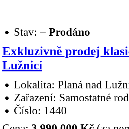
Stav:
–
Prodáno
Exkluzivně prodej klas
Lužnicí
Lokalita: Planá nad Lužn
Zařazení: Samostatné ro
Číslo: 1440
Cena:
3.990.000 Kč
(za nem