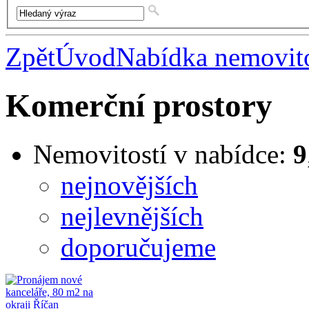
Zpět
Úvod
Nabídka nemovito
Komerční prostory
Nemovitostí v nabídce:
9
nejnovějších
nejlevnějších
doporučujeme