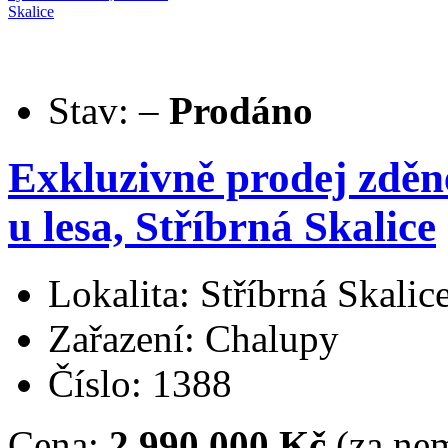
Stav:
–
Prodáno
Exkluzivně prodej zděn
u lesa, Stříbrná Skalice
Lokalita: Stříbrná Skalic
Zařazení: Chalupy
Číslo: 1388
Cena:
2.990.000 Kč
(za nem