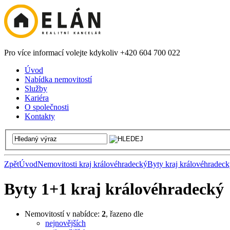
Pro více informací volejte kdykoliv +420 604 700 022
Úvod
Nabídka nemovitostí
Služby
Kariéra
O společnosti
Kontakty
Zpět
Úvod
Nemovitosti kraj královéhradecký
Byty kraj královéhradec
Byty 1+1 kraj královéhradecký
Nemovitostí v nabídce:
2
, řazeno dle
nejnovějších